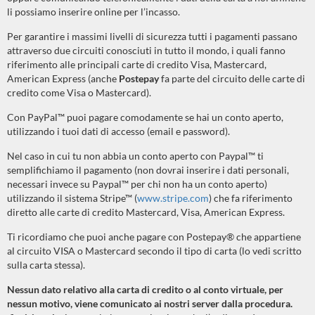
li possiamo inserire online per l’incasso.
Per garantire i massimi livelli di sicurezza tutti i pagamenti passano
attraverso due circuiti conosciuti in tutto il mondo, i quali fanno
riferimento alle principali carte di credito Visa, Mastercard,
American Express (anche
Postepay
fa parte del circuito delle carte di
credito come Visa o Mastercard).
Con PayPal™ puoi pagare comodamente se hai un conto aperto,
utilizzando i tuoi dati di accesso (email e password).
Nel caso in cui tu non abbia un conto aperto con Paypal™ ti
semplifichiamo il pagamento (non dovrai inserire i dati personali,
necessari invece su Paypal™ per chi non ha un conto aperto)
utilizzando il sistema Stripe™ (
www.stripe.com
) che fa riferimento
diretto alle carte di credito Mastercard, Visa, American Express.
Ti ricordiamo che puoi anche pagare con Postepay® che appartiene
al circuito VISA o Mastercard secondo il tipo di carta (lo vedi scritto
sulla carta stessa).
Nessun dato relativo alla carta di credito o al conto virtuale, per
nessun motivo, viene comunicato ai nostri server dalla procedura.