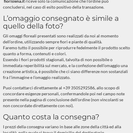
fiorisiena.it
riceve solo la comunicazione che l’ordine può
concludersi, nel caso di esito positivo della transazione.
L’omaggio consegnato è simile a
quello della foto?
Gli omaggi floreali presentati sono realizzati da noi al momento
dell’ordine, utilizzando sempre fiori e piante di qualità.
Faremo tutto il possibile per riprodurre fedelmente il prodotto scelto
quanto a forma, contenuti e colori.
Essendo i fiori prodotti stagionali, talvolta di non possibile o
immediata reperibilità sul mercato, e la confezione dell’omaggio una
creazione artistica, è possibile che ci siano differenze non sostanziali
fra l’immagine e l’omaggio realizzato.
Puoi contattarci direttamente al +39 3505292586, allo scopo di
concordare esigenze personali, confermandole poi nel campo note
presente nella pagina di conclusione dell'ordine (non vincolanti se
non concordate direttamente con noi).
Quanto costa la consegna?
I prezzi della consegna variano in base alle zone della città ed alla
località nella quale si trova il domicilio del destinatario.