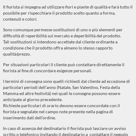
Il fiorista si impegna ad utilizzare fiori e piante di qualità e farà tutto il
possibile per rispecchiare il prodotto scelto quanto a forma,
contenuti e colori.
Sono comunque permesse sostituzioni di uno o più elementi per
difficoltà di reperibilità sul mercato e deperibilità del prodotto.
Tali sostituzioni si intendono accettate dal cliente ordinante a
condizione che il prodotto offra almeno lo stesso rapporto
qualità/prezzo.
Per situazioni particolari il cliente può contattare direttamente il
fiorista al fine di concordare esigenze personali.
I termini di consegna sono quelli richiesti dal cliente ad eccezione di
particolari periodi dell’anno (Natale, San Valentino, Festa della
Mamma ed altre festività) nei quali le consegne possono essere
anticipate al giorno precedente.
Richieste particolari di orario devono essere concordate con il
fiorista e segnalate nel campo note presente nella pagina di
inserimento dati dell’ordine.
In caso di assenza del destinatario il fiorista può lasciare un avviso
scritto o telefonico invitando il destinatario a contattare il negozio