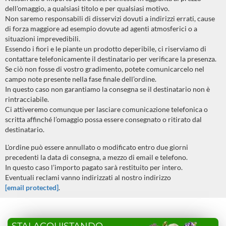
dell'omaggio, a qualsiasi titolo e per qualsiasi motivo.
Non saremo responsabili di disservizi dovuti a indirizzi errati, cause
di forza maggiore ad esempio dovute ad agenti atmosferici o a
situazioni imprevedibili.
Essendo i fiori e le piante un prodotto deperibile, ci riserviamo di
contattare telefonicamente il destinatario per verificare la presenza.
Se ciò non fosse di vostro gradimento, potete comunicarcelo nel
campo note presente nella fase finale dell’ordine.
In questo caso non garantiamo la consegna se il destinatario non è
rintracciabile.
Ci attiveremo comunque per lasciare comunicazione telefonica o
scritta affinché l’omaggio possa essere consegnato o ritirato dal
destinatario.
L'ordine può essere annullato o modificato entro due giorni
precedenti la data di consegna, a mezzo di email e telefono.
In questo caso l’importo pagato sarà restituito per intero.
Eventuali reclami vanno indirizzati al nostro indirizzo
[email protected]
.