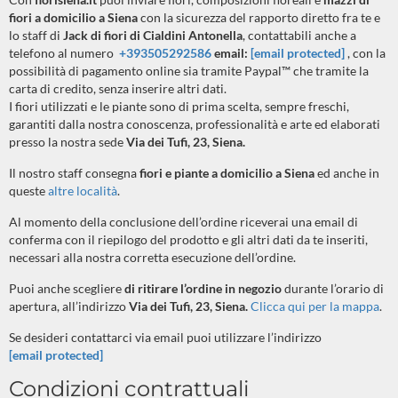
fiori a domicilio a Siena
con la sicurezza del rapporto diretto fra te e
lo staff di
Jack di fiori di Cialdini Antonella
, contattabili anche a
telefono al numero
+393505292586
email:
[email protected]
, con la
possibilità di pagamento online sia tramite Paypal™ che tramite la
carta di credito, senza inserire altri dati.
I fiori utilizzati e le piante sono di prima scelta, sempre freschi,
garantiti dalla nostra conoscenza, professionalità e arte ed elaborati
presso la nostra sede
Via dei Tufi, 23, Siena.
Il nostro staff consegna
fiori e piante a domicilio a Siena
ed anche in
queste
altre località
.
Al momento della conclusione dell’ordine riceverai una email di
conferma con il riepilogo del prodotto e gli altri dati da te inseriti,
necessari alla nostra corretta esecuzione dell’ordine.
Puoi anche scegliere
di ritirare l’ordine in negozio
durante l’orario di
apertura, all’indirizzo
Via dei Tufi, 23, Siena.
Clicca qui per la mappa
.
Se desideri contattarci via email puoi utilizzare l’indirizzo
[email protected]
Condizioni contrattuali