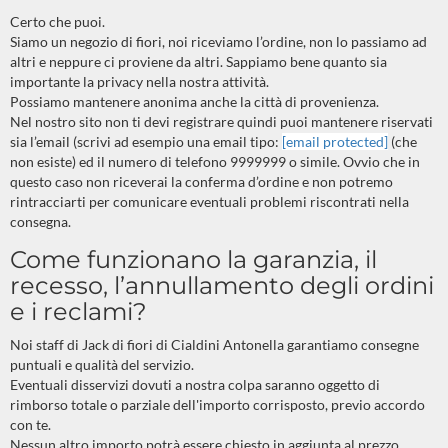
Certo che puoi.
Siamo un negozio di fiori, noi riceviamo l’ordine, non lo passiamo ad
altri e neppure ci proviene da altri. Sappiamo bene quanto sia
importante la privacy nella nostra attività.
Possiamo mantenere anonima anche la città di provenienza.
Nel nostro sito non ti devi registrare quindi puoi mantenere riservati
sia l’email (scrivi ad esempio una email tipo:
[email protected]
(che
non esiste) ed il numero di telefono 9999999 o simile. Ovvio che in
questo caso non riceverai la conferma d’ordine e non potremo
rintracciarti per comunicare eventuali problemi riscontrati nella
consegna.
Come funzionano la garanzia, il
recesso, l’annullamento degli ordini
e i reclami?
Noi staff di Jack di fiori di Cialdini Antonella garantiamo consegne
puntuali e qualità del servizio.
Eventuali disservizi dovuti a nostra colpa saranno oggetto di
rimborso totale o parziale dell'importo corrisposto, previo accordo
con te.
Nessun altro importo potrà essere chiesto in aggiunta al prezzo