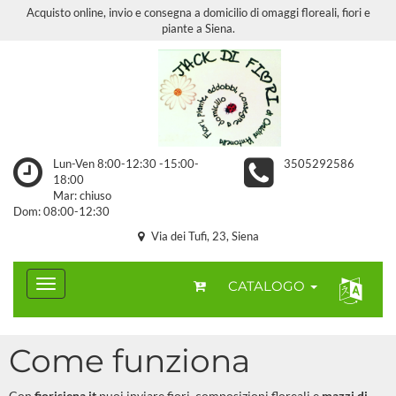
Acquisto online, invio e consegna a domicilio di omaggi floreali, fiori e
piante a Siena.
Lun-Ven 8:00-12:30 -15:00-
3505292586
18:00
Mar: chiuso
Dom: 08:00-12:30
Via dei Tufi, 23, Siena
CATALOGO
Come funziona
Con
fiorisiena.it
puoi inviare fiori, composizioni floreali e
mazzi di