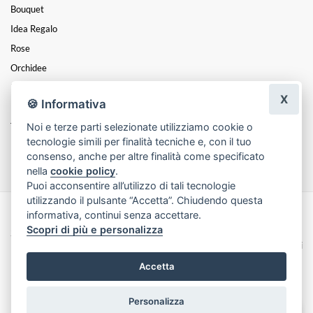
Bouquet
Idea Regalo
Rose
Orchidee
Piante
X
🍪 Informativa
Funebre
Noi e terze parti selezionate utilizziamo cookie o
Terrario
tecnologie simili per finalità tecniche e, con il tuo
Mazzi
consenso, anche per altre finalità come specificato
nella
cookie policy
.
Puoi acconsentire all’utilizzo di tali tecnologie
utilizzando il pulsante “Accetta”. Chiudendo questa
informativa, continui senza accettare.
Made with
by
Infoser.it
-
Realizzazione Siti ecommerce per Fioristi
- ©
Scopri di più e personalizza
2026
Privacy Policy
Cookie Policy
Termini e Condizioni
Accetta
Personalizza